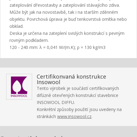
zateplování dřevostavby a zateplování stávajícího zdiva.
Může být jak na novostavbě, tak i na starším zděnném
objektu. Povrchová úprava je buď tenkovrstvá omítka nebo
obklad.
Deska je určena na zateplení svislých konstrukcí s pevným
rovným podkladem.
120 - 240 mm: λ = 0,041 W/(m.K); ρ = 130 kg/m3
Certifikonvaná konstrukce
Insowool
Tento výrobek je součástí certifikovaných
difúzně otevřených konstrukcí stavebnice
INSOWOOL DIFFU.
Konkrétní způsoby použití jsou uvedeny na
stránkách
www.insowool.cz
.