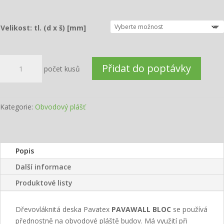
Velikost: tl. (d x š) [mm]
PAVAWALL
Přidat do poptávky
BLOC
množství
Kategorie:
Obvodový plášť
Popis
Další informace
Produktové listy
Dřevovláknitá deska Pavatex
PAVAWALL BLOC
se používá
přednostně na obvodové pláště budov. Má využití při