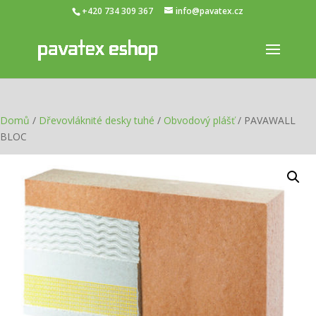
+420 734 309 367
info@pavatex.cz
Domů
/
Dřevovláknité desky tuhé
/
Obvodový plášť
/ PAVAWALL
BLOC