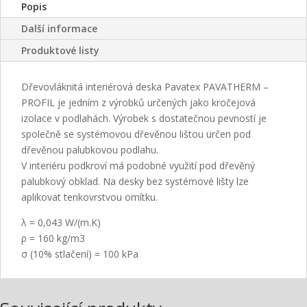
Popis
Další informace
Produktové listy
Dřevovláknitá interiérová deska Pavatex PAVATHERM –
PROFIL je jedním z výrobků určených jako kročejová
izolace v podlahách. Výrobek s dostatečnou pevností je
společně se systémovou dřevěnou lištou určen pod
dřevěnou palubkovou podlahu.
V interiéru podkroví má podobné využití pod dřevěný
palubkový obklad. Na desky bez systémové lišty lze
aplikovat tenkovrstvou omítku.
λ = 0,043 W/(m.K)
ρ = 160 kg/m3
σ (10% stlačení) = 100 kPa