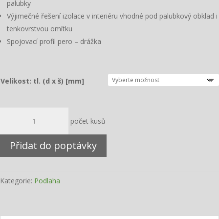
palubky
Výjimečné řešení izolace v interiéru vhodné pod palubkový obklad i
tenkovrstvou omítku
Spojovací profil pero – drážka
Velikost: tl. (d x š) [mm]
PAVATHERM
-
PROFIL
Přidat do poptávky
množství
Kategorie:
Podlaha