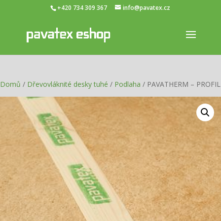
+420 734 309 367
info@pavatex.cz
Domů
/
Dřevovláknité desky tuhé
/
Podlaha
/ PAVATHERM – PROFIL